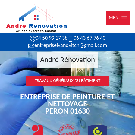
MENU
04 50 99 17 38
06 43 67 76 40
entrepriseivanovitch@gmail.com
André Rénovation
TRAVAUX GÉNÉRAUX DU BÂTIMENT
ENTREPRISE DE PEINTURE ET
NETTOYAGE
PERON 01630